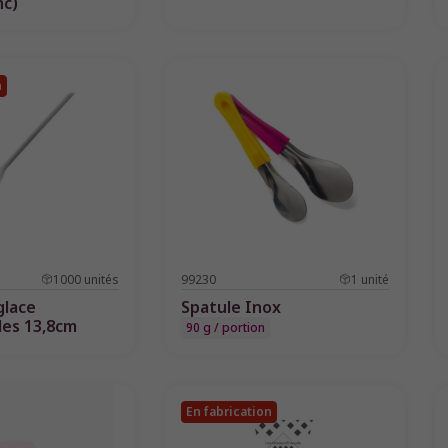
nc)
n
1000
unités
99230
1
unité
glace
Spatule Inox
es 13,8cm
90 g / portion
En fabrication