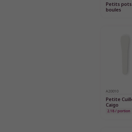
Petits pots
boules
A20010
Petite Cuil
Caigo
2.18 / portion