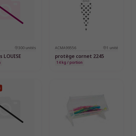
300
unités
ACMA99556
1
unité
es LOUISE
protège cornet 2245
n
14 kg / portion
n