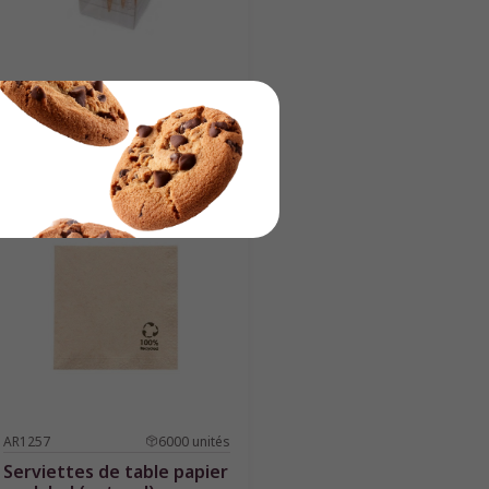
P258
1
unité
Porte cornet cubique
60x30x30cm
AR1257
6000
unités
Serviettes de table papier