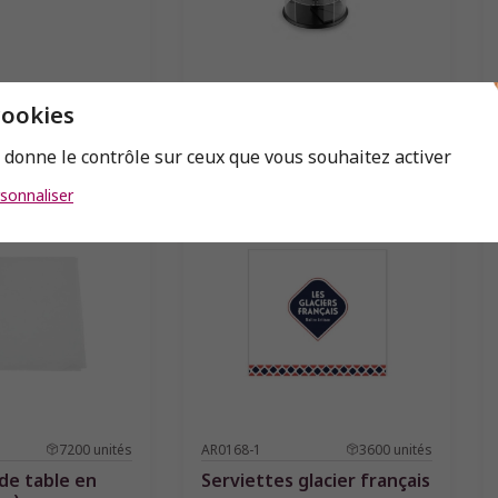
1
unité
P252
1
unité
cookies
lle - oval
Porte cornet rond
acier
61x32cm
s donne le contrôle sur ceux que vous souhaitez activer
sonnaliser
7200
unités
AR0168-1
3600
unités
de table en
Serviettes glacier français