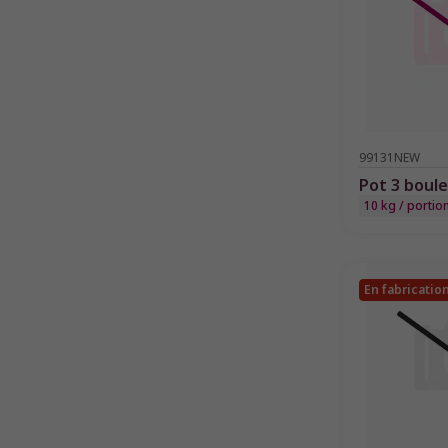
99131NEW
Pot 3 boul
10 kg / portio
En fabricatio