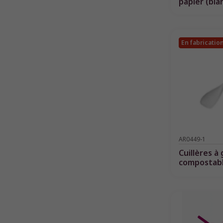
papier (bla
En fabricatio
AR0449-1
Cuillères à 
compostabl