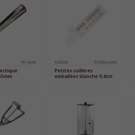
1
unité
A20029
2400
unités
tectique
Petites cuillères
 55mm
emballées blanche 9.4cm