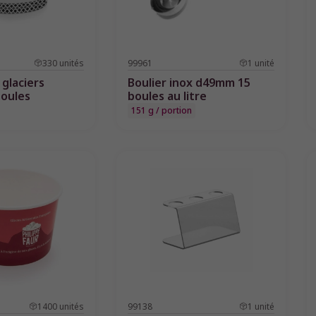
330
unités
99961
1
unité
 glaciers
Boulier inox d49mm 15
boules
boules au litre
151 g / portion
1400
unités
99138
1
unité