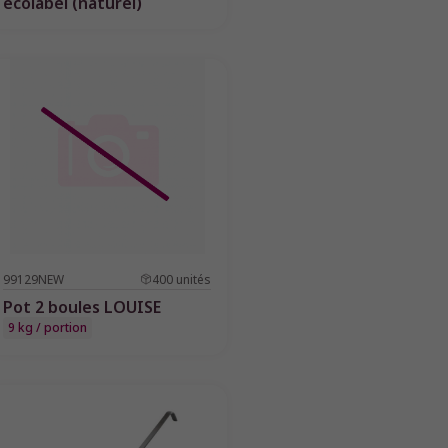
ecolabel (naturel)
99129NEW
400
unités
Pot 2 boules LOUISE
9 kg / portion