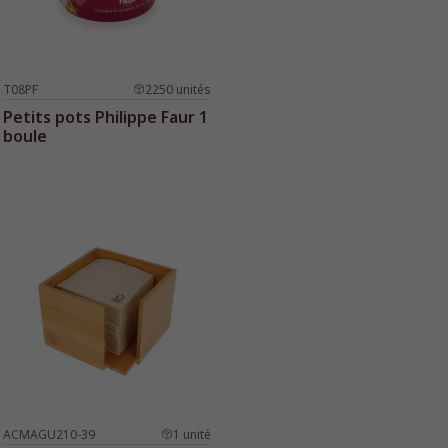
T08PF
2250
unités
Petits pots Philippe Faur 1
boule
ACMAGU210-39
1
unité