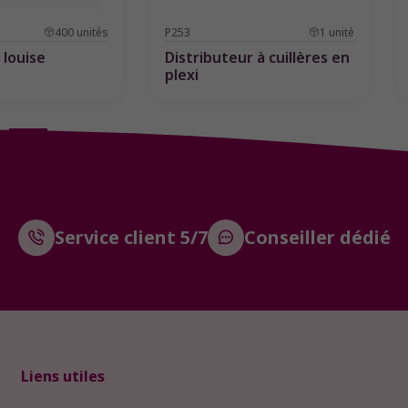
400
unités
P253
1
unité
 louise
Distributeur à cuillères en
plexi
1
2
3
Suivant
Service client 5/7
Conseiller dédié
Liens utiles