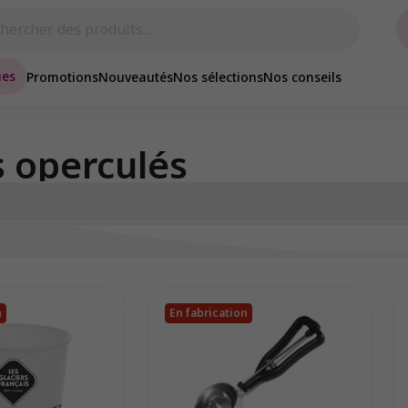
ues
Promotions
Nouveautés
Nos sélections
Nos conseils
s operculés
n
En fabrication