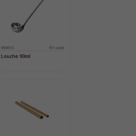
999010
1
unité
Louche 90ml