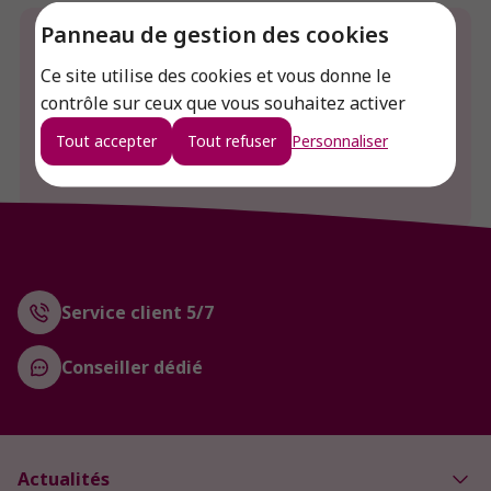
Panneau de gestion des cookies
Envie de connaitre le prix de ce produit ?
Ce site utilise des cookies et vous donne le
Connexion
contrôle sur ceux que vous souhaitez activer
Tout accepter
Tout refuser
Personnaliser
Créer un compte
Service client 5/7
Conseiller dédié
Actualités