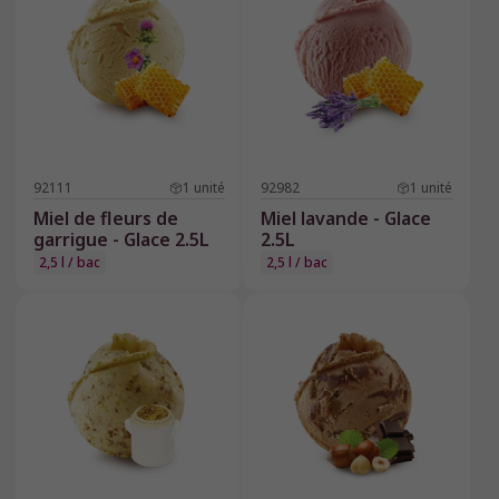
92111
1
unité
92982
1
unité
Miel de fleurs de
Miel lavande - Glace
garrigue - Glace 2.5L
2.5L
2,5 l / bac
2,5 l / bac