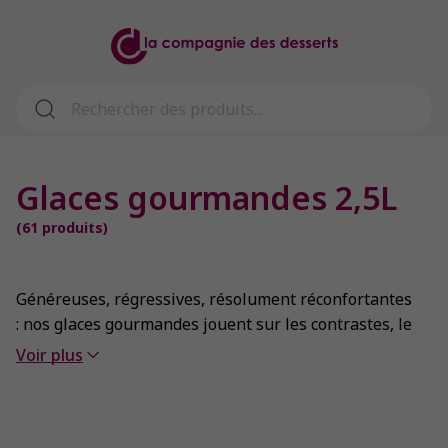
Glaces gourmandes 2,5L
(
61
produits)
Généreuses, régressives, résolument réconfortantes
: nos glaces gourmandes jouent sur les contrastes, le
mélange de textures et la surprise ! Marbrages
Voir plus
fondants, inclusions croquantes, notes caramélisées
ou chocolatées… chaque cuillère révèle une recette
précise et assumée. Travaillées avec notre oeil et