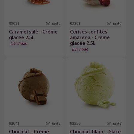
92051
1
unité
92861
1
unité
Caramel salé - Crème
Cerises confites
glacée 2.5L
amarena - Crème
glacée 2.5L
2,5 l / bac
2,5 l / bac
92041
1
unité
92350
1
unité
Chocolat - Crème
Chocolat blanc - Glace