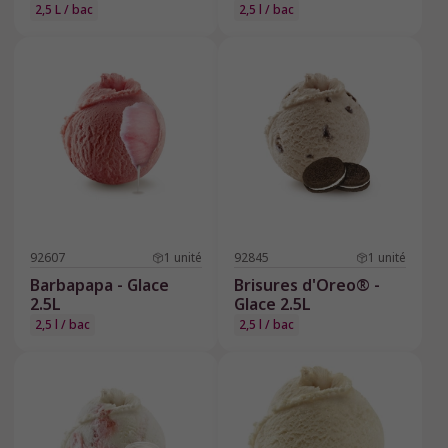
2,5 L / bac
2,5 l / bac
92607
1
unité
92845
1
unité
Barbapapa - Glace
Brisures d'Oreo® -
2.5L
Glace 2.5L
2,5 l / bac
2,5 l / bac