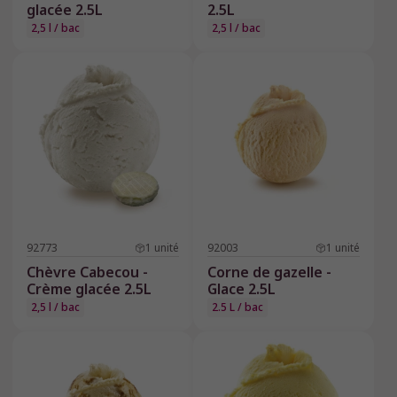
glacée 2.5L
2.5L
2,5 l / bac
2,5 l / bac
92773
1
unité
92003
1
unité
Chèvre Cabecou -
Corne de gazelle -
Crème glacée 2.5L
Glace 2.5L
2,5 l / bac
2.5 L / bac