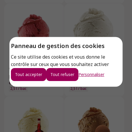
Panneau de gestion des cookies
Ce site utilise des cookies et vous donne le
contrôle sur ceux que vous souhaitez activer
92091
1
unité
92753
1
unité
Tout accepter
Tout refuser
Personnaliser
Fraise avec morceaux
Fève de Tonka -
de fraises - Glace 2.5L
Crème glacée 2.5L
2,5 l / bac
2,5 l / bac