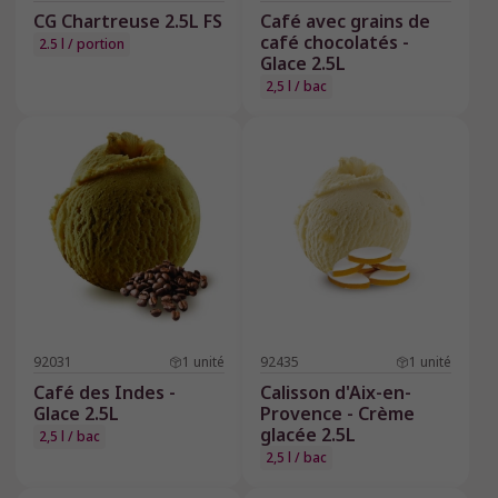
CG Chartreuse 2.5L FS
Café avec grains de
café chocolatés -
2.5 l / portion
Glace 2.5L
2,5 l / bac
92031
1
unité
92435
1
unité
Café des Indes -
Calisson d'Aix-en-
Glace 2.5L
Provence - Crème
glacée 2.5L
2,5 l / bac
2,5 l / bac