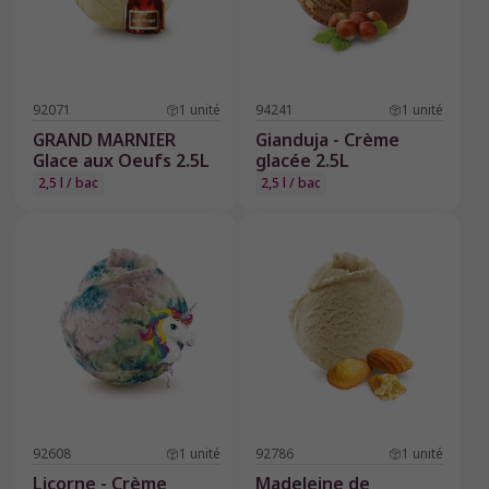
92071
1
unité
94241
1
unité
GRAND MARNIER
Gianduja - Crème
Glace aux Oeufs 2.5L
glacée 2.5L
2,5 l / bac
2,5 l / bac
92608
1
unité
92786
1
unité
Licorne - Crème
Madeleine de