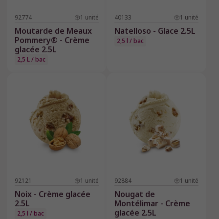
92774
1
unité
40133
1
unité
Moutarde de Meaux
Natelloso - Glace 2.5L
Pommery® - Crème
2,5 l / bac
glacée 2.5L
2,5 L / bac
92121
1
unité
92884
1
unité
Noix - Crème glacée
Nougat de
2.5L
Montélimar - Crème
glacée 2.5L
2,5 l / bac