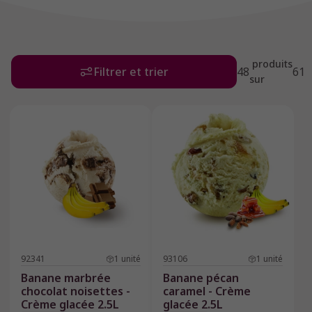
notre palais de fabricant de glaces artisanales, elles
sont conçues pour attirer l’attention et créer l’envie
immédiate. Leur gourmandise et leur émotion en
bouche permettent aux restaurateurs et glaciers de
produits
proposer une experience signature, différenciante et
Filtrer et trier
48
61
sur
mémorable. Disponibles en formats professionnels
adaptés au service, elles s'intègrent dans notre
gamme complète de glaces artisanales.
92341
1
unité
93106
1
unité
Banane marbrée
Banane pécan
chocolat noisettes -
caramel - Crème
Crème glacée 2.5L
glacée 2.5L