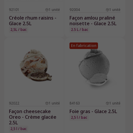
92101
1
unité
92004
1
unité
Créole rhum raisins -
Façon amlou praliné
Glace 2.5L
noisette - Glace 2.5L
2,5L / bac
2.5 L / bac
En fabrication
92022
1
unité
84163
1
unité
Façon cheesecake
Foie gras - Glace 2.5L
Oreo - Crème glacée
2,5 l / bac
2.5L
2,5 l / bac