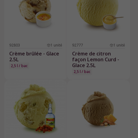
92803
1
unité
92777
1
unité
Crème brûlée - Glace
Crème de citron
2.5L
façon Lemon Curd -
Glace 2.5L
2,5 l / bac
2,5 l / bac