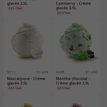
glacée 2.5L
Commercy - Crème
glacée 2.5L
2,5 L / bac
2,5 l / bac
93111
1
unité
92488
1
unité
Mascarpone - Crème
Menthe chocolat -
glacée 2.5L
Crème glacée 2.5L
2,5 l / bac
2,5 l / bac