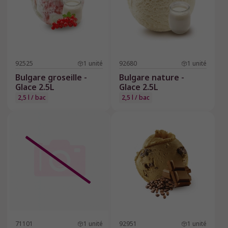
92525
1
unité
92680
1
unité
Bulgare groseille -
Bulgare nature -
Glace 2.5L
Glace 2.5L
2,5 l / bac
2,5 l / bac
71101
1
unité
92951
1
unité