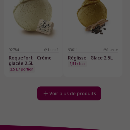
92784
1
unité
93011
1
unité
Roquefort - Crème
Réglisse - Glace 2.5L
glacée 2.5L
2,5 l / bac
2.5 L / portion
Voir plus de produits