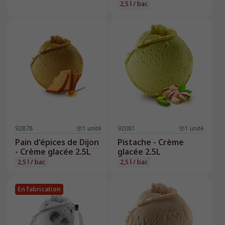
2,5 l / bac
92878
1
unité
92081
1
unité
Pain d'épices de Dijon
Pistache - Crème
- Crème glacée 2.5L
glacée 2.5L
2,5 l / bac
2,5 l / bac
En fabrication