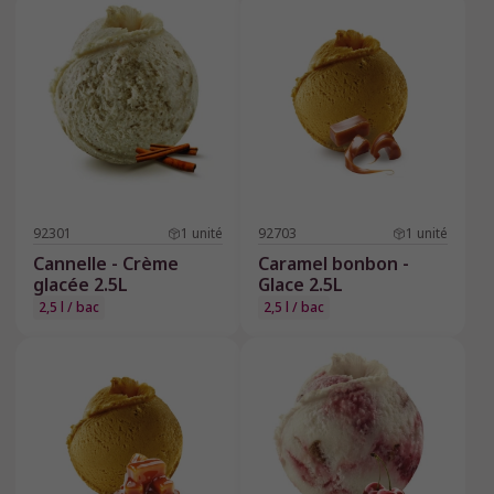
92301
1
unité
92703
1
unité
Cannelle - Crème
Caramel bonbon -
glacée 2.5L
Glace 2.5L
2,5 l / bac
2,5 l / bac