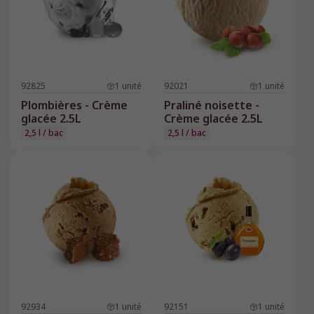
92825
1
unité
92021
1
unité
Plombières - Crème
Praliné noisette -
glacée 2.5L
Crème glacée 2.5L
2,5 l / bac
2,5 l / bac
92934
1
unité
92151
1
unité