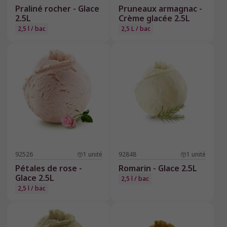
Praliné rocher - Glace
Pruneaux armagnac -
2.5L
Crème glacée 2.5L
2,5 l / bac
2,5 L / bac
92526
1
unité
92848
1
unité
Pétales de rose -
Romarin - Glace 2.5L
Glace 2.5L
2,5 l / bac
2,5 l / bac