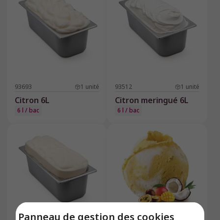
93693
1
unité
93512
1
unité
Citron 6L
Citron meringué 6L
6 l / bac
6 l / bac
Panneau de gestion des cookies