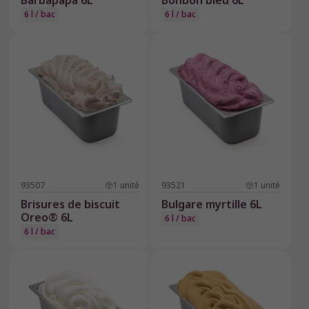
Barbapapa 6L
Bonbon bleu 6L
6 l / bac
6 l / bac
93507
1
unité
93521
1
unité
Brisures de biscuit
Bulgare myrtille 6L
Oreo® 6L
6 l / bac
6 l / bac