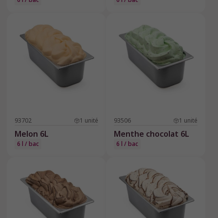
93702
1
unité
93506
1
unité
Melon 6L
Menthe chocolat 6L
6 l / bac
6 l / bac