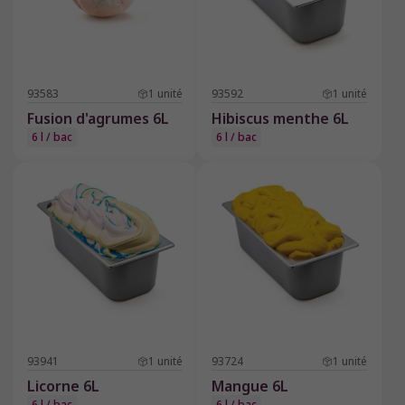
93583
1
unité
93592
1
unité
Fusion d'agrumes 6L
Hibiscus menthe 6L
6 l / bac
6 l / bac
93941
1
unité
93724
1
unité
Licorne 6L
Mangue 6L
6 l / bac
6 l / bac