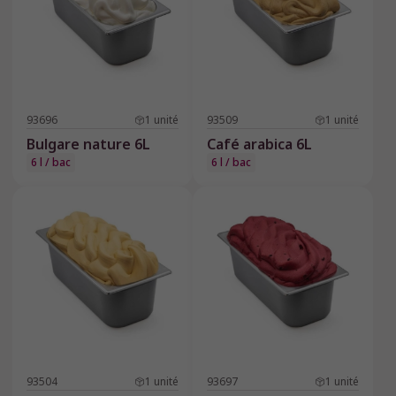
93696
1
unité
93509
1
unité
Bulgare nature 6L
Café arabica 6L
6 l / bac
6 l / bac
93504
1
unité
93697
1
unité