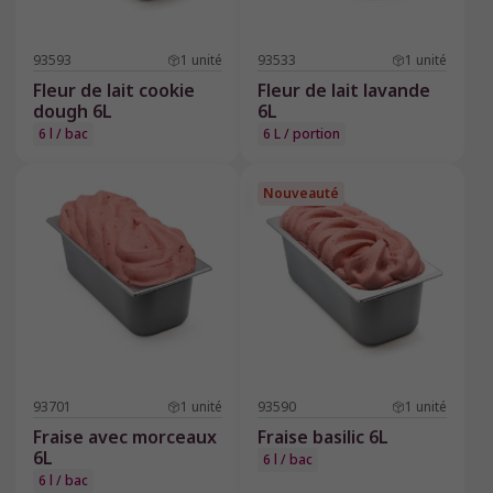
93593
1
unité
93533
1
unité
Fleur de lait cookie
Fleur de lait lavande
dough 6L
6L
6 l / bac
6 L / portion
Nouveauté
93701
1
unité
93590
1
unité
Fraise avec morceaux
Fraise basilic 6L
6L
6 l / bac
6 l / bac