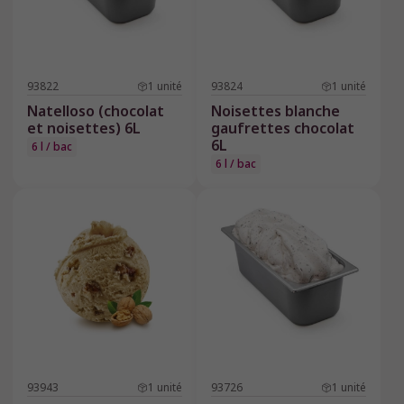
93822
1
unité
93824
1
unité
Natelloso (chocolat
Noisettes blanche
et noisettes) 6L
gaufrettes chocolat
6L
6 l / bac
6 l / bac
93943
1
unité
93726
1
unité