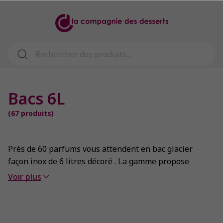
Bacs 6L
(
67
produits)
Près de 60 parfums vous attendent en bac glacier
façon inox de 6 litres décoré . La gamme propose
d’abord des saveurs pures, simples, ce qui n’empêche
Voir plus
pas d’être original, comme Pétales de rose. On
s’aventure ensuite vers les compositions classiques
(Plombière, Rhum-raisin), pour arriver aux