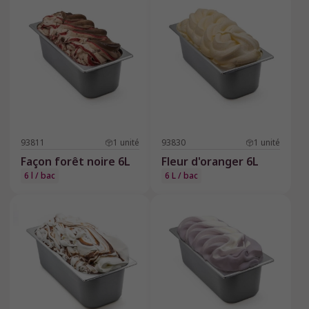
93811
1
unité
93830
1
unité
Façon forêt noire 6L
Fleur d'oranger 6L
6 l / bac
6 L / bac