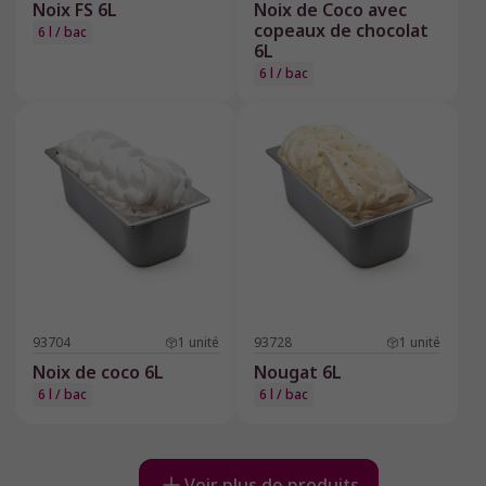
Noix FS 6L
Noix de Coco avec
copeaux de chocolat
6 l / bac
6L
6 l / bac
93704
1
unité
93728
1
unité
Noix de coco 6L
Nougat 6L
6 l / bac
6 l / bac
Voir plus de produits