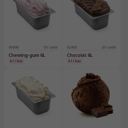
93698
1
unité
92493
1
unité
Chewing-gum 6L
Chocolat 6L
6 l / bac
6 l / bac