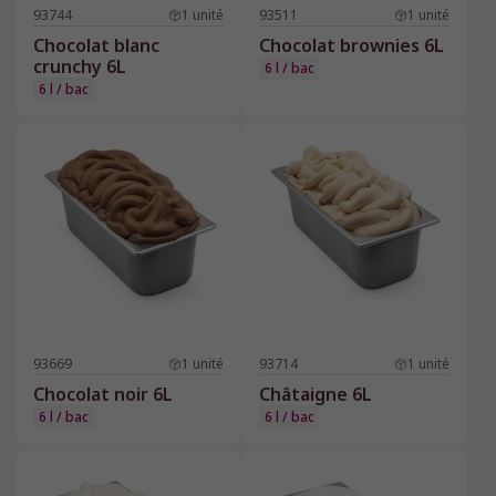
93744
1
unité
93511
1
unité
Chocolat blanc
Chocolat brownies 6L
crunchy 6L
6 l / bac
6 l / bac
93669
1
unité
93714
1
unité
Chocolat noir 6L
Châtaigne 6L
6 l / bac
6 l / bac