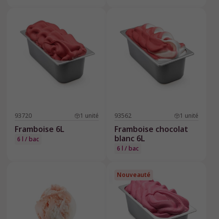
93720
1
unité
93562
1
unité
Framboise 6L
Framboise chocolat
blanc 6L
6 l / bac
6 l / bac
Nouveauté