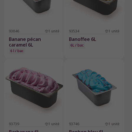
93846
1
unité
93534
1
unité
Banane pécan
Banoffee 6L
caramel 6L
6L / bac
6 l / bac
93739
1
unité
93746
1
unité