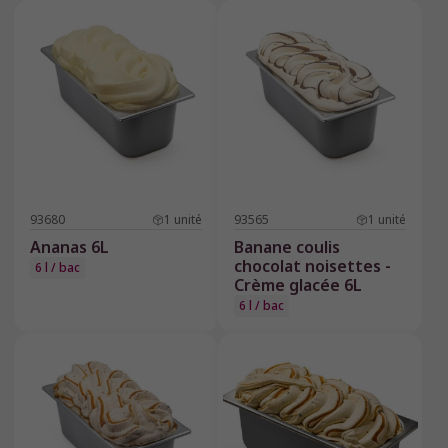
93680
1
unité
93565
1
unité
Ananas 6L
Banane coulis
chocolat noisettes -
6 l / bac
Crème glacée 6L
6 l / bac