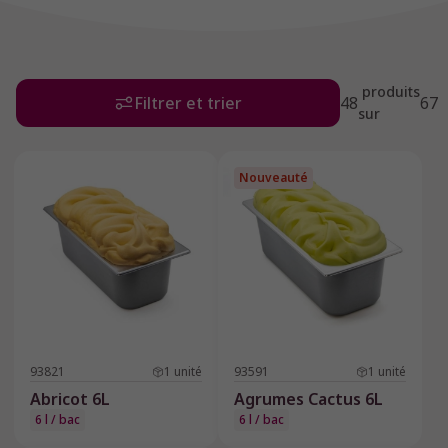
assemblages les plus étonnants, comme notre
"banoffee", création de nos artisans glaciers. Pour
120 boules environ.
produits
Filtrer et trier
48
67
sur
Nouveauté
93821
1
unité
93591
1
unité
Abricot 6L
Agrumes Cactus 6L
6 l / bac
6 l / bac