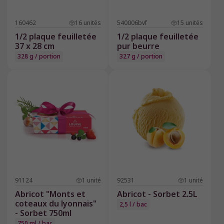
160462
16
unités
540006bvf
15
unités
1/2 plaque feuilletée
1/2 plaque feuilletée
37 x 28 cm
pur beurre
328 g / portion
327 g / portion
91124
1
unité
92531
1
unité
Abricot "Monts et
Abricot - Sorbet 2.5L
coteaux du lyonnais"
2,5 l / bac
- Sorbet 750ml
750 ml / bac