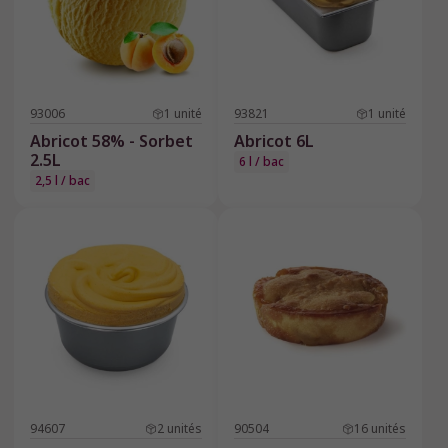
93006
1
unité
93821
1
unité
Abricot 58% - Sorbet
Abricot 6L
2.5L
6 l / bac
2,5 l / bac
94607
2
unités
90504
16
unités