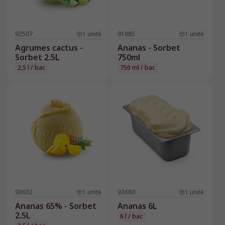
92507
1
unité
91885
1
unité
Agrumes cactus -
Ananas - Sorbet
Sorbet 2.5L
750ml
2,5 l / bac
750 ml / bac
93602
1
unité
93680
1
unité
Ananas 65% - Sorbet
Ananas 6L
2.5L
6 l / bac