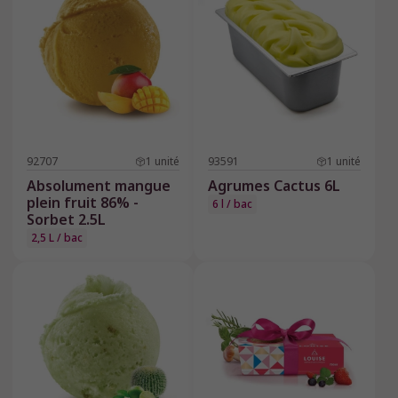
92707
1
unité
93591
1
unité
Absolument mangue
Agrumes Cactus 6L
plein fruit 86% -
6 l / bac
Sorbet 2.5L
2,5 L / bac