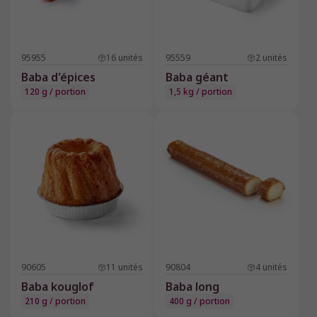
95955
16
unités
95559
2
unités
Baba d'épices
Baba géant
120 g / portion
1,5 kg / portion
90605
11
unités
90804
4
unités
Baba kouglof
Baba long
210 g / portion
400 g / portion