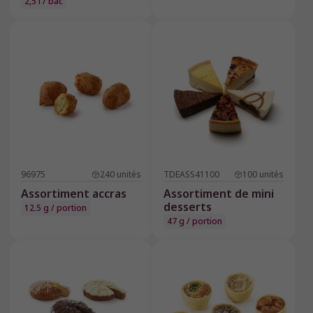
2,5 l / bac
96975
240
unités
TDEASS41100
100
unités
Assortiment accras
Assortiment de mini
desserts
12.5 g / portion
47 g / portion