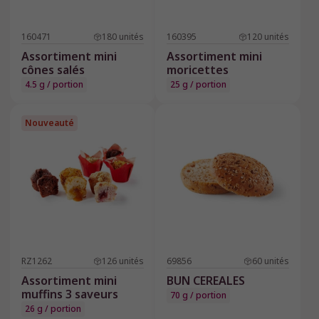
160471
180
unités
160395
120
unités
Assortiment mini
Assortiment mini
cônes salés
moricettes
4.5 g / portion
25 g / portion
Nouveauté
RZ1262
126
unités
69856
60
unités
Assortiment mini
BUN CEREALES
muffins 3 saveurs
70 g / portion
26 g / portion