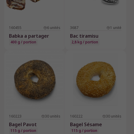
160455
6
unités
3687
1
unité
Babka a partager
Bac tiramisu
400 g / portion
2,8 kg / portion
160223
30
unités
160222
30
unités
Bagel Pavot
Bagel Sésame
115 g / portion
115 g / portion