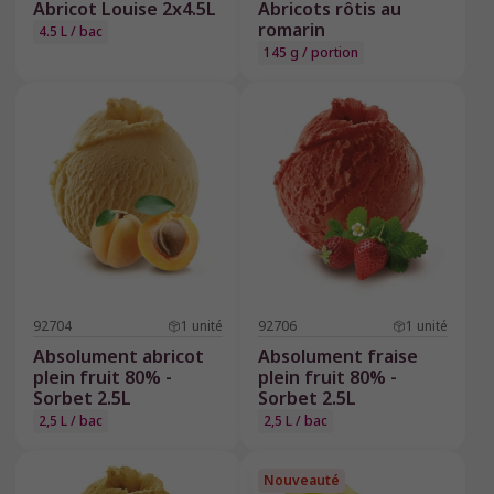
Abricot Louise 2x4.5L
Abricots rôtis au
romarin
4.5 L / bac
145 g / portion
92704
1
unité
92706
1
unité
Absolument abricot
Absolument fraise
plein fruit 80% -
plein fruit 80% -
Sorbet 2.5L
Sorbet 2.5L
2,5 L / bac
2,5 L / bac
Nouveauté