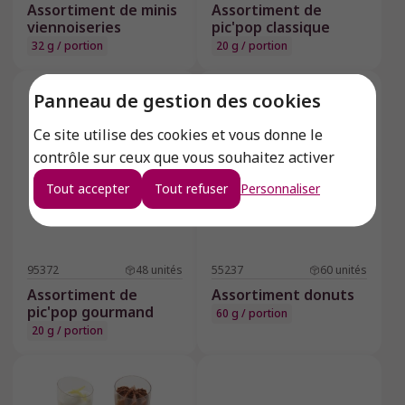
Assortiment de minis
Assortiment de
viennoiseries
pic'pop classique
32 g / portion
20 g / portion
Nouveauté
Panneau de gestion des cookies
Ce site utilise des cookies et vous donne le
contrôle sur ceux que vous souhaitez activer
Tout accepter
Tout refuser
Personnaliser
95372
48
unités
55237
60
unités
Assortiment de
Assortiment donuts
pic'pop gourmand
60 g / portion
20 g / portion