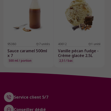
95380
7
unités
40612
1
unité
Sauce caramel 500ml
Vanille pécan fudge -
x 7
Crème glacée 2.5L
500 ml / portion
2,5 l / bac
Service client 5/7
Conseiller dédié