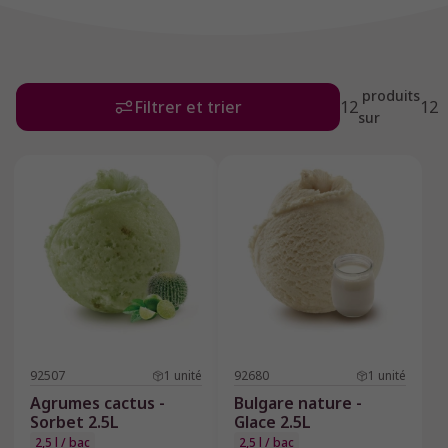
produits
Filtrer et trier
12
12
sur
92507
1
unité
92680
1
unité
Agrumes cactus -
Bulgare nature -
Sorbet 2.5L
Glace 2.5L
2,5 l / bac
2,5 l / bac