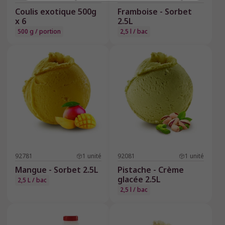
Coulis exotique 500g
Framboise - Sorbet
x 6
2.5L
500 g / portion
2,5 l / bac
92781
1
unité
92081
1
unité
Mangue - Sorbet 2.5L
Pistache - Crème
glacée 2.5L
2,5 L / bac
2,5 l / bac