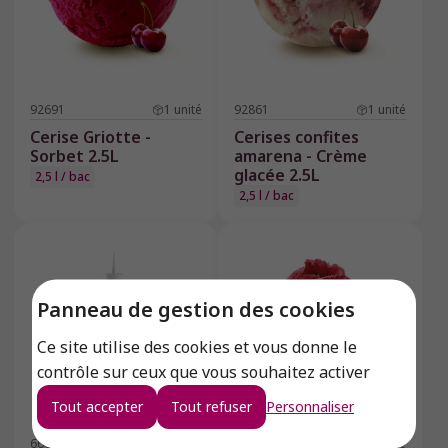
92691
1
unité
92861
1
unité
Cerise Griotte -
Cerises confites
Sorbet 2.5L
amarena - Crème
glacée 2.5L
2,5 l / bac
2,5 l / bac
Panneau de gestion des cookies
Ce site utilise des cookies et vous donne le
contrôle sur ceux que vous souhaitez activer
Tout accepter
Tout refuser
Personnaliser
66063
6
unités
92621
1
unité