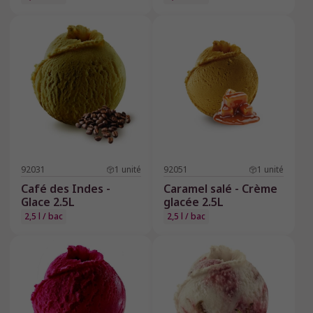
92031
1
unité
92051
1
unité
Café des Indes -
Caramel salé - Crème
Glace 2.5L
glacée 2.5L
2,5 l / bac
2,5 l / bac