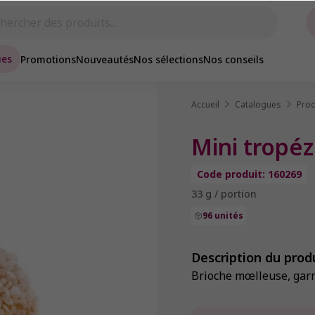
ues
Promotions
Nouveautés
Nos sélections
Nos conseils
Accueil
Catalogues
Prod
Mini tropé
Code produit: 160269
33 g / portion
96 unités
Description du prod
Brioche mœlleuse, garn