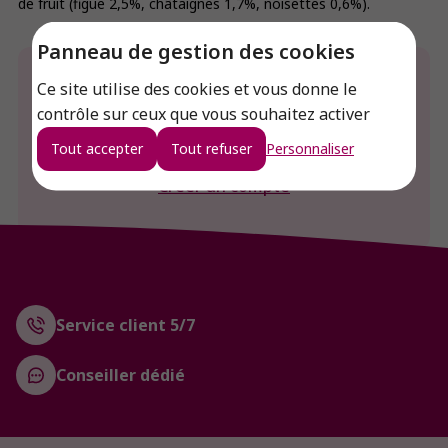
de fruit (figue 2,5%, châtaignes 1,7%, noisettes 0,6%).
Panneau de gestion des cookies
Envie de connaitre le prix de ce produit ?
Ce site utilise des cookies et vous donne le
contrôle sur ceux que vous souhaitez activer
Connexion
Tout accepter
Tout refuser
Personnaliser
Créer un compte
Service client 5/7
Conseiller dédié