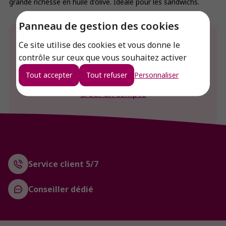
grande richesse en huile d'olive. Idéale pour les sandwichs.
Panneau de gestion des cookies
Envie de connaitre le prix de ce produit ?
Ce site utilise des cookies et vous donne le
contrôle sur ceux que vous souhaitez activer
Connexion
Tout accepter
Tout refuser
Personnaliser
Créer un compte
Service client 5/7
Conseiller dédié