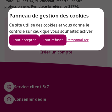
Poitou AOP et 14,3% chocolat, recette Lenôtre
professionnelle. Remplace la référence 31776.
Panneau de gestion des cookies
Ce site utilise des cookies et vous donne le
Envie de connaitre le prix de ce produit ?
contrôle sur ceux que vous souhaitez activer
Connexion
Tout accepter
Tout refuser
Personnaliser
Créer un compte
Service client 5/7
Conseiller dédié