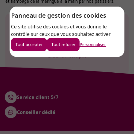
et flambage de la meringue à la main par nos pâtissiers.
Panneau de gestion des cookies
Envie de connaitre le prix de ce produit ?
Ce site utilise des cookies et vous donne le
contrôle sur ceux que vous souhaitez activer
Connexion
Tout accepter
Tout refuser
Personnaliser
Créer un compte
Service client 5/7
Conseiller dédié