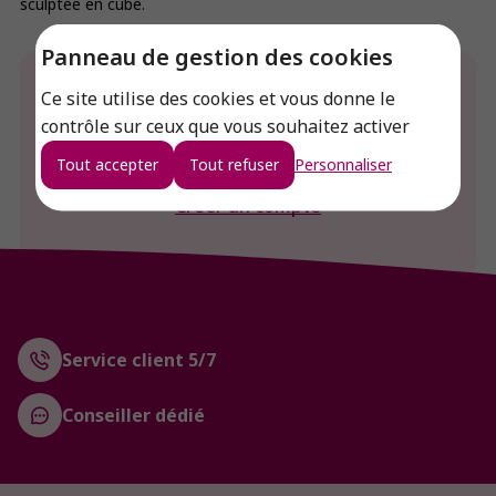
sculptée en cube.
Panneau de gestion des cookies
Envie de connaitre le prix de ce produit ?
Ce site utilise des cookies et vous donne le
contrôle sur ceux que vous souhaitez activer
Connexion
Tout accepter
Tout refuser
Personnaliser
Créer un compte
Service client 5/7
Conseiller dédié