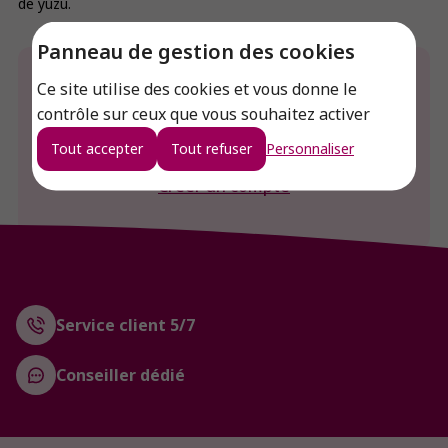
de yuzu.
Panneau de gestion des cookies
Envie de connaitre le prix de ce produit ?
Ce site utilise des cookies et vous donne le
contrôle sur ceux que vous souhaitez activer
Connexion
Tout accepter
Tout refuser
Personnaliser
Créer un compte
Service client 5/7
Conseiller dédié