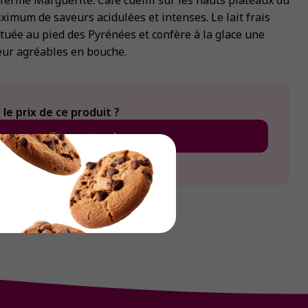
a ferme Marguerite. Café cueilli sur les hauts plateaux du
imum de saveurs acidulées et intenses. Le lait frais
tuée au pied des Pyrénées et confère à la glace une
eur agréables en bouche.
le prix de ce produit ?
Connexion
Créer un compte