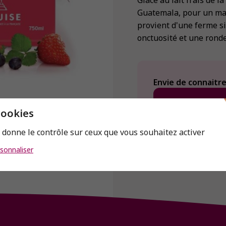
Glace au lait frais de l
Guatemala, pour un max
provient d'une ferme si
onctuosité et une rond
Envie de connaitre 
cookies
s donne le contrôle sur ceux que vous souhaitez activer
sonnaliser