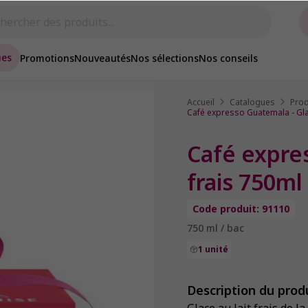
ues
Promotions
Nouveautés
Nos sélections
Nos conseils
Accueil
Catalogues
Prod
Café expresso Guatemala - Glac
Café expres
frais 750ml
Code produit: 91110
750 ml / bac
1 unité
Description du prod