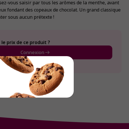
sez-vous saisir par tous les arômes de la menthe, avant
eux fondant des copeaux de chocolat. Un grand classique
ter sous aucun prétexte !
le prix de ce produit ?
Connexion
Créer un compte