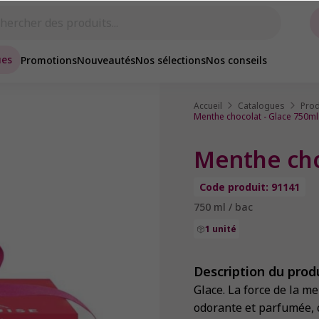
ues
Promotions
Nouveautés
Nos sélections
Nos conseils
Accueil
Catalogues
Prod
Menthe chocolat - Glace 750ml
Menthe cho
Code produit: 91141
750 ml / bac
1 unité
Description du prod
Glace. La force de la m
odorante et parfumée, c