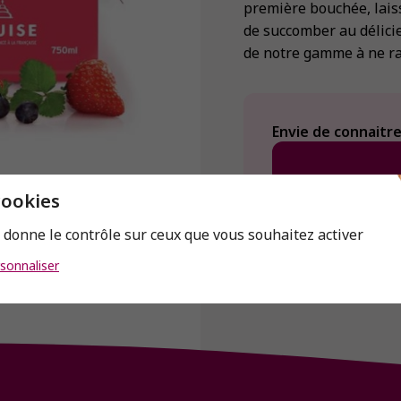
première bouchée, lais
de succomber au délici
de notre gamme à ne ra
Envie de connaitre 
cookies
s donne le contrôle sur ceux que vous souhaitez activer
sonnaliser