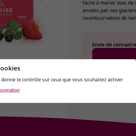
facile à marier avec de
années par nos glaciers
incontournables de not
Envie de connaitre 
cookies
s donne le contrôle sur ceux que vous souhaitez activer
sonnaliser