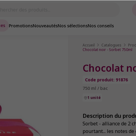
ues
Promotions
Nouveautés
Nos sélections
Nos conseils
Accueil
Catalogues
Prod
Chocolat noir - Sorbet 750ml
Chocolat no
Code produit: 91876
750 ml / bac
1 unité
Description du prod
Sorbet - alliance de 2 c
pourtant... les notes de