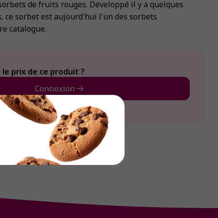
 sorbets de fruits rouges. Développé il y a quelques
, ce sorbet est aujourd'hui l'un des sorbets
re catalogue.
le prix de ce produit ?
Connexion
Créer un compte