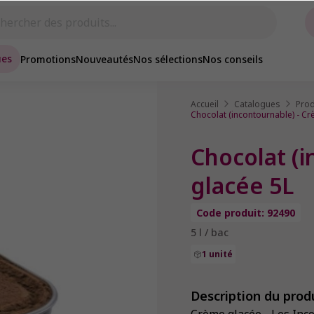
ues
Promotions
Nouveautés
Nos sélections
Nos conseils
Accueil
Catalogues
Prod
Chocolat (incontournable) - C
Chocolat (
glacée 5L
Code produit: 92490
5 l / bac
1 unité
Description du prod