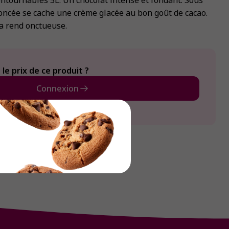
ntournables 5L. Un chocolat intense et fondant. Sous
oncée se cache une crème glacée au bon goût de cacao.
a rend onctueuse.
le prix de ce produit ?
Connexion
Créer un compte