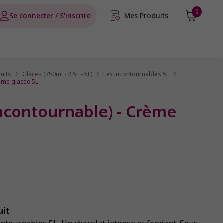
0
Se connecter / S'inscrire
Mes Produits
uits
Glaces (750ml - 2,5L - 5L)
Les incontournables 5L
rème glacée 5L
incontournable) - Crème
uit