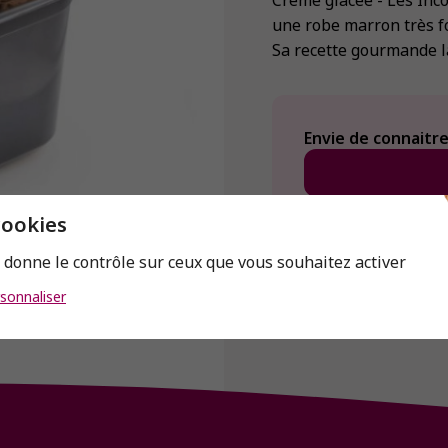
Crème glacée - Les Inco
une robe marron très f
Sa recette gourmande l
Envie de connaitre 
cookies
s donne le contrôle sur ceux que vous souhaitez activer
sonnaliser