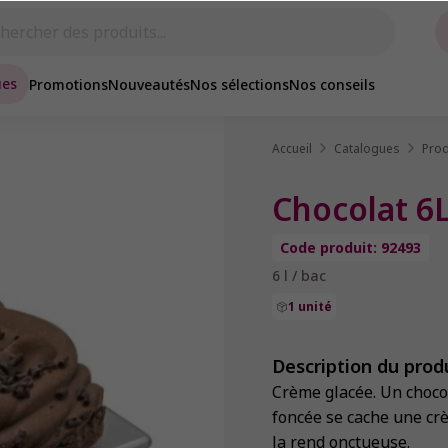
ues
Promotions
Nouveautés
Nos sélections
Nos conseils
Accueil
Catalogues
Prod
Chocolat 6
Code produit: 92493
6 l / bac
1 unité
Description du prod
Crème glacée. Un choco
foncée se cache une cr
la rend onctueuse.