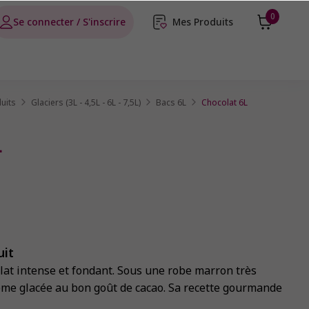
0
Se connecter / S'inscrire
Mes Produits
uits
Glaciers (3L - 4,5L - 6L - 7,5L)
Bacs 6L
Chocolat 6L
L
uit
lat intense et fondant. Sous une robe marron très
ème glacée au bon goût de cacao. Sa recette gourmande