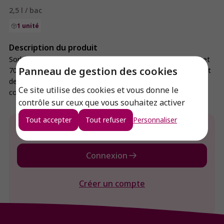
2,5 l / bac
1 unité
Description du produit
Sorbet à l'alliance de 2 chocolats origine Côte d'Ivoire: 59% et
Panneau de gestion des cookies
70%. Gamme haute expression : - Fruits issus essentiellement
de coopératives fruitières françaises - Sucre français - Sans
Ce site utilise des cookies et vous donne le
colorant, sans arôme
contrôle sur ceux que vous souhaitez activer
Tout accepter
Tout refuser
Personnaliser
Envie de connaitre le prix de ce produit ?
Connexion
Créer un compte