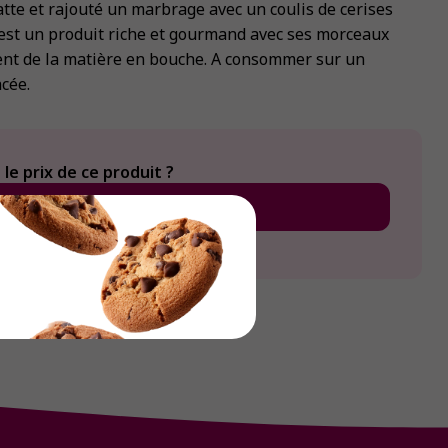
atte et rajouté un marbrage avec un coulis de cerises
est un produit riche et gourmand avec ses morceaux
nt de la matière en bouche. A consommer sur un
cée.
le prix de ce produit ?
Connexion
Créer un compte