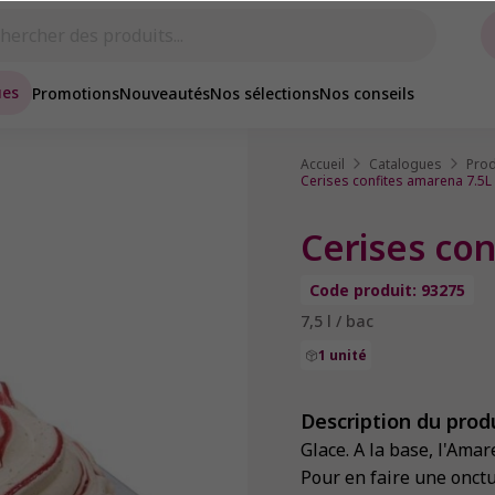
ues
Promotions
Nouveautés
Nos sélections
Nos conseils
Accueil
Catalogues
Prod
Cerises confites amarena 7.5L
Cerises con
Code produit: 93275
7,5 l / bac
1 unité
Description du prod
Glace. A la base, l'Amar
Pour en faire une onct