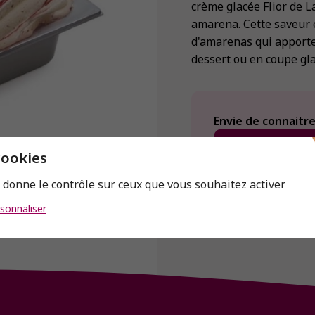
crème glacée Flior de L
amarena. Cette saveur 
d'amarenas qui apporte
dessert ou en coupe gla
Envie de connaitre 
cookies
s donne le contrôle sur ceux que vous souhaitez activer
sonnaliser