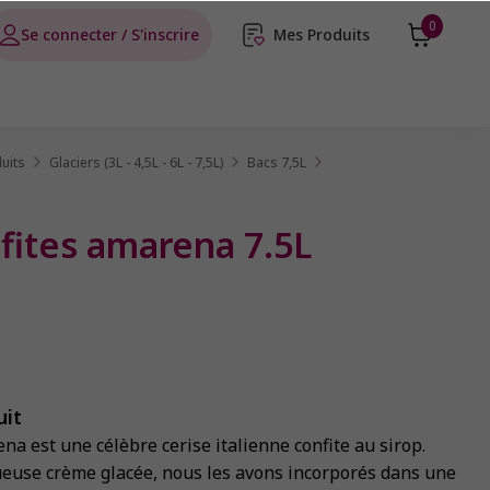
0
Se connecter / S'inscrire
Mes Produits
uits
Glaciers (3L - 4,5L - 6L - 7,5L)
Bacs 7,5L
fites amarena 7.5L
uit
ena est une célèbre cerise italienne confite au sirop.
ueuse crème glacée, nous les avons incorporés dans une