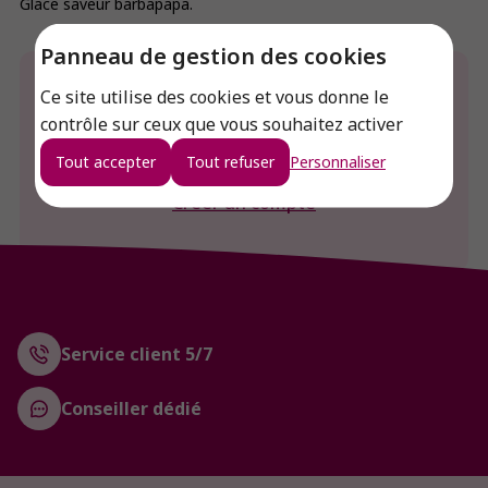
Glace saveur barbapapa.
Panneau de gestion des cookies
Envie de connaitre le prix de ce produit ?
Ce site utilise des cookies et vous donne le
contrôle sur ceux que vous souhaitez activer
Connexion
Tout accepter
Tout refuser
Personnaliser
Créer un compte
Service client 5/7
Conseiller dédié