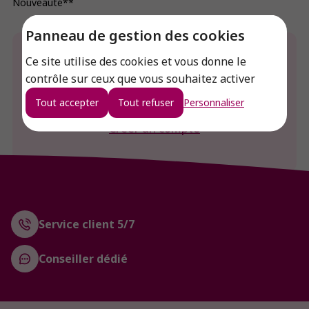
Nouveauté**
Panneau de gestion des cookies
Envie de connaitre le prix de ce produit ?
Ce site utilise des cookies et vous donne le
contrôle sur ceux que vous souhaitez activer
Connexion
Tout accepter
Tout refuser
Personnaliser
Créer un compte
Service client 5/7
Conseiller dédié