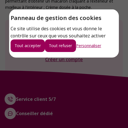
permettant d'obtenir un macaron craquant à l'extérieur et
mœlleux à l'intérieur ; Crème dosée à la poche.
Panneau de gestion des cookies
Ce site utilise des cookies et vous donne le
Envie de connaitre le prix de ce produit ?
contrôle sur ceux que vous souhaitez activer
Connexion
Tout accepter
Tout refuser
Personnaliser
Créer un compte
Service client 5/7
Conseiller dédié