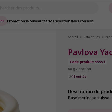
ues
Promotions
Nouveautés
Nos sélections
Nos conseils
Accueil
Catalogues
Prod
Pavlova Ya
Code produit: 95551
60 g / portion
18 unités
Description du prod
Base meringue suisse, 