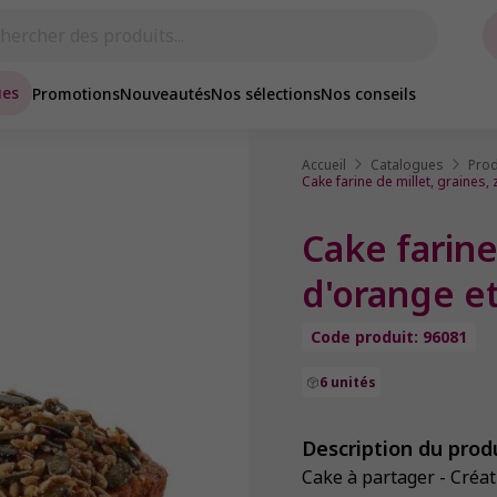
ues
Promotions
Nouveautés
Nos sélections
Nos conseils
Accueil
Catalogues
Prod
Cake farine de millet, graines,
Cake farine
d'orange et
Code produit: 96081
6 unités
Description du prod
Cake à partager - Créat