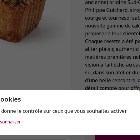
ancienne) origine Sud-O
Philippe Guichard, siro
courge et tournesol sab
nouvelle gamme de cake
proposer à leur clientè
Chaque recette a été pe
allier plaisir, authenti
matières premières noble
vision a fait écho au sa
su, dans son atelier du 
d’une belle rencontre, 
détail compte pour offri
de Jessica.
cookies
s donne le contrôle sur ceux que vous souhaitez activer
sonnaliser
Envie de connaitre 