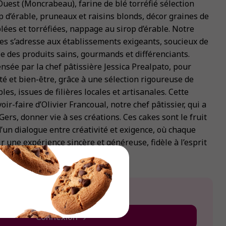
uest (Moncrabeau), farine de blé torréfié sélection
p d’érable, pruneaux et raisins blonds, décor graines de
lées et torréfiées, nappage au sirop d’érable. Notre
s s’adresse aux établissements exigeants, soucieux de
le des produits sains, gourmands et différenciants.
nsée par la chef pâtissière Jessica Prealpato, pour
cité et bien-être, grâce à une sélection rigoureuse de
s, issues de filières locales et artisanales. Cette
voir-faire d’Olivier Francoual, notre chef pâtissier, qui a
Gers, donner vie à ses créations. Ces cakes sont le fruit
d’un dialogue entre créativité et exigence, où chaque
r une expérience sincère et généreuse, fidèle à l’esprit
le prix de ce produit ?
Connexion