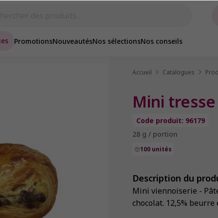
ues
Promotions
Nouveautés
Nos sélections
Nos conseils
Accueil
Catalogues
Prod
Mini tresse
Code produit: 96179
28 g / portion
100 unités
Description du prod
Mini viennoiserie - Pât
chocolat. 12,5% beurre 