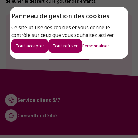
déjeuner, le dessert ou le goûter des enfants.
Panneau de gestion des cookies
Envie de connaitre le prix de ce produit ?
Ce site utilise des cookies et vous donne le
contrôle sur ceux que vous souhaitez activer
Connexion
Tout accepter
Tout refuser
Personnaliser
Créer un compte
Service client 5/7
Conseiller dédié