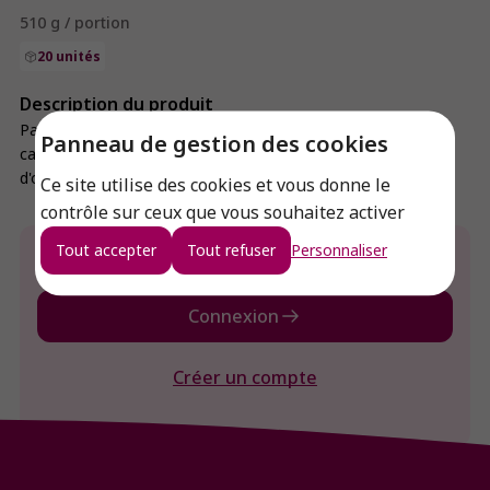
510 g / portion
20 unités
Description du produit
Pain typique par sa forme torsadée et sa saveur
Panneau de gestion des cookies
caractéristique. Farine de blé aveyronnaise, farine de malt
d'orge, seigle.
Ce site utilise des cookies et vous donne le
contrôle sur ceux que vous souhaitez activer
Tout accepter
Tout refuser
Personnaliser
Envie de connaitre le prix de ce produit ?
Connexion
Créer un compte