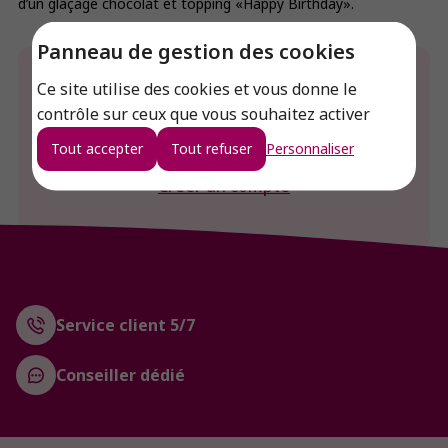
d’un glaçage chocolat et topping «Happy Birthday».
Panneau de gestion des cookies
Envie de connaitre le prix de ce produit ?
Ce site utilise des cookies et vous donne le
contrôle sur ceux que vous souhaitez activer
Connexion
Tout accepter
Tout refuser
Personnaliser
Créer un compte
Service client 5/7
Conseiller dédié