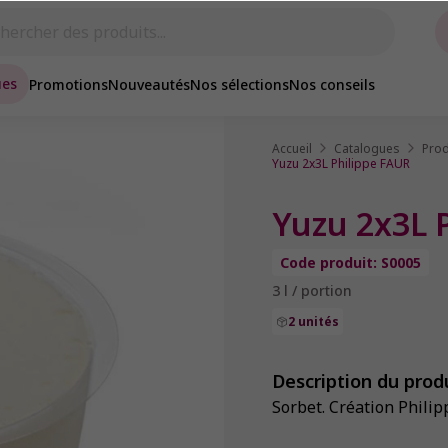
ues
Promotions
Nouveautés
Nos sélections
Nos conseils
Accueil
Catalogues
Prod
Yuzu 2x3L Philippe FAUR
Yuzu 2x3L 
Code produit: S0005
3 l / portion
2 unités
Description du prod
Sorbet. Création Philip