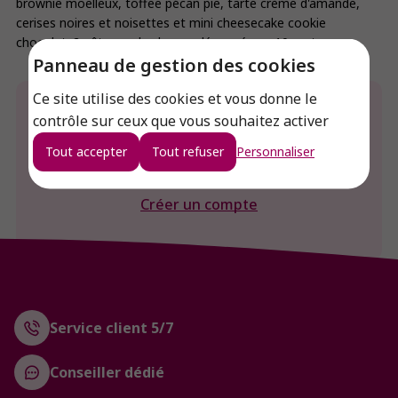
brownie moelleux, toffee pécan pie, tarte crème d'amande,
cerises noires et noisettes et mini cheesecake cookie
chocolat. 2 gâteaux de chaque découpés en 10 parts.
Panneau de gestion des cookies
Ce site utilise des cookies et vous donne le
Envie de connaitre le prix de ce produit ?
contrôle sur ceux que vous souhaitez activer
Tout accepter
Tout refuser
Personnaliser
Connexion
Créer un compte
Service client 5/7
Conseiller dédié