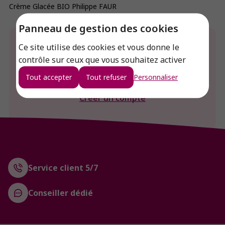
Crème Glacée BIO Philippe FAUR
Panneau de gestion des cookies
Envie de connaitre le prix de ce produit ?
Ce site utilise des cookies et vous donne le
contrôle sur ceux que vous souhaitez activer
Connexion
Tout accepter
Tout refuser
Personnaliser
Créer un compte
Service client 5/7
Conseiller dédié