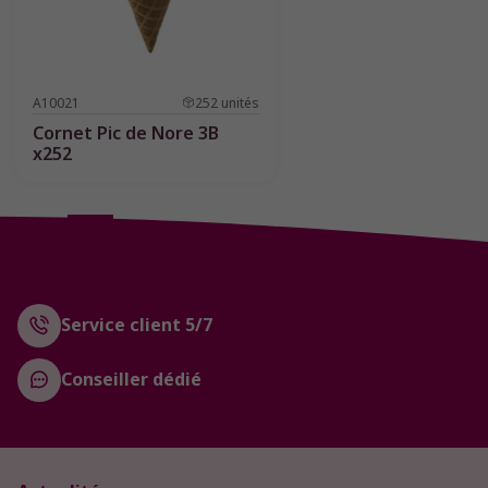
A10021
252
unités
Cornet Pic de Nore 3B
x252
1
2
3
Service client 5/7
Conseiller dédié