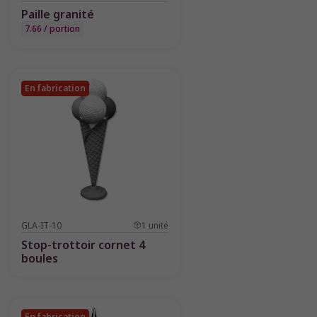
Paille granité
7.66 / portion
En fabrication
GLA-IT-10
1
unité
Stop-trottoir cornet 4
boules
En fabrication