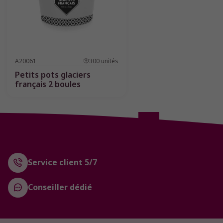
A20061
300
unités
Petits pots glaciers
français 2 boules
1
4
5
6
7
8
Service client 5/7
Conseiller dédié