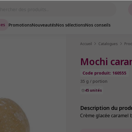
ues
Promotions
Nouveautés
Nos sélections
Nos conseils
Accueil
Catalogues
Prod
Mochi cara
Code produit: 160555
35 g / portion
45 unités
Description du prod
Crème glacée caramel be