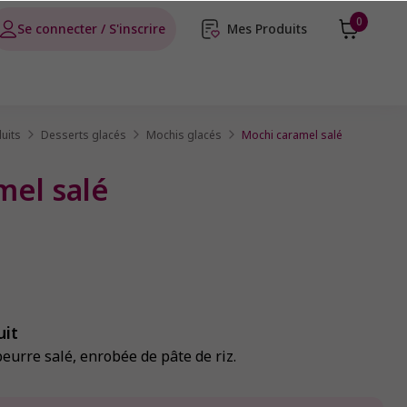
0
Se connecter / S'inscrire
Mes Produits
uits
Desserts glacés
Mochis glacés
Mochi caramel salé
mel salé
uit
urre salé, enrobée de pâte de riz.