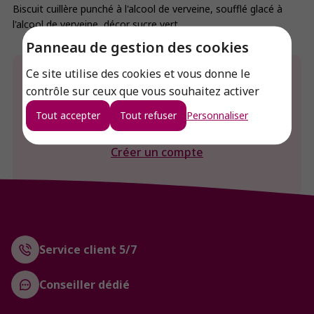
Biscuit cuillère punché à l'alcool de verveine, soufflé glacé à
l'alcool de verveine, décor sucre vert.
Panneau de gestion des cookies
Ce site utilise des cookies et vous donne le
Envie de connaitre le prix de ce produit ?
contrôle sur ceux que vous souhaitez activer
Connexion
Tout accepter
Tout refuser
Personnaliser
Créer un compte
Service client 5/7
Conseiller dédié