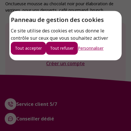
Onctueuse mousse au chocolat noir pour élaboration de
verrines, pour vos desserts, café gourmand, brunch
Panneau de gestion des cookies
Ce site utilise des cookies et vous donne le
Envie de connaitre le prix de ce produit ?
contrôle sur ceux que vous souhaitez activer
Connexion
Tout accepter
Tout refuser
Personnaliser
Créer un compte
Service client 5/7
Conseiller dédié