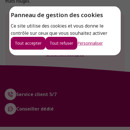
fruits rouges.
Panneau de gestion des cookies
Envie de connaitre le prix de ce produit ?
Ce site utilise des cookies et vous donne le
contrôle sur ceux que vous souhaitez activer
Connexion
Tout accepter
Tout refuser
Personnaliser
Créer un compte
Service client 5/7
Conseiller dédié